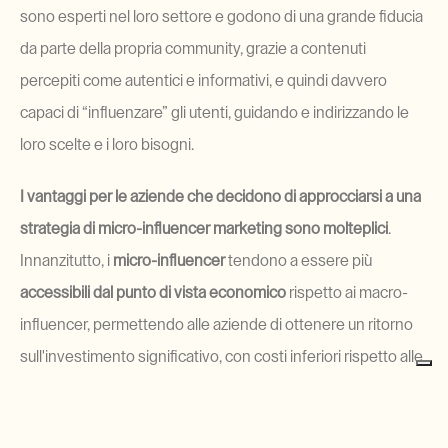
sono esperti nel loro settore e godono di una grande fiducia 
da parte della propria community, grazie a contenuti 
percepiti come autentici e informativi, e quindi davvero 
capaci di “influenzare” gli utenti, guidando e indirizzando le 
loro scelte e i loro bisogni.
I vantaggi per le aziende che decidono di approcciarsi a una 
strategia di micro-influencer marketing sono molteplici
. 
Innanzitutto, i 
micro-influencer
 tendono a essere più 
accessibili dal punto di vista economico
 rispetto ai macro-
influencer, permettendo alle aziende di ottenere un ritorno 
sull'investimento significativo, con costi inferiori rispetto alle 
campagne con influencer più noti. Inoltre, lavorando con 
micro-influencer, le aziende possono raggiungere un 