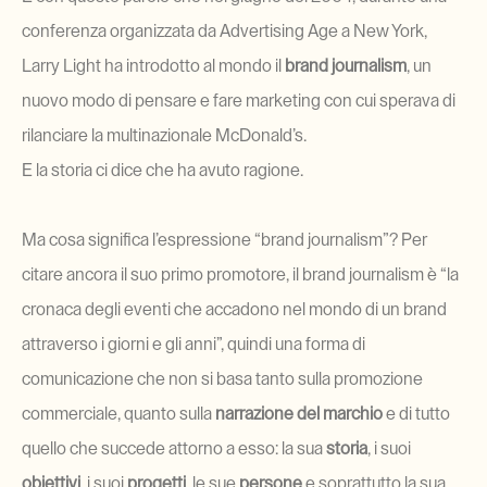
conferenza organizzata da Advertising Age a New York, 
Larry Light ha introdotto al mondo il
 brand journalism
, un 
nuovo modo di pensare e fare marketing con cui sperava di 
rilanciare la multinazionale McDonald’s.
E la storia ci dice che ha avuto ragione.
Ma cosa significa l’espressione “brand journalism”? Per 
citare ancora il suo primo promotore, il brand journalism è “la 
cronaca degli eventi che accadono nel mondo di un brand 
attraverso i giorni e gli anni”, quindi una forma di 
comunicazione che non si basa tanto sulla promozione 
commerciale, quanto sulla 
narrazione del marchio
 e di tutto 
quello che succede attorno a esso: la sua 
storia
, i suoi 
obiettivi
, i suoi 
progetti
, le sue 
persone 
e soprattutto la sua 