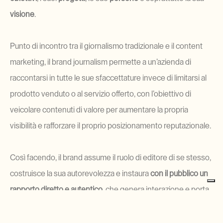
visione
.
Punto di incontro tra il giornalismo tradizionale e il content 
marketing, il brand journalism permette a un’azienda di 
raccontarsi in tutte le sue sfaccettature invece di limitarsi al 
prodotto venduto o al servizio offerto, con l’obiettivo di 
veicolare contenuti di valore per aumentare la propria 
visibilità e rafforzare il proprio posizionamento reputazionale.
Così facendo, il brand assume il ruolo di editore di se stesso, 
costruisce la sua autorevolezza e instaura 
con il pubblico un
rapporto diretto e autentico
, che genera interazione e porta 
alla fidelizzazione. Per riuscirci, bisogna essere capaci di 
rivolgersi ai propri interlocutori nel modo giusto: 