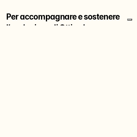
Per accompagnare e sostenere 
l’evoluzione di Ottica Lux, 
abbiamo lavorato su una nuova 
identità digitale capace di 
valorizzare la sua presenza online 
e rafforzare la relazione con i 
clienti, non solo sul web ma anche 
in store.
Siamo partiti dalla ridefinizione completa del look&feel e del 
tone of voice dei canali Meta, creando un linguaggio visivo e 
testuale riconoscibile, aggiornato e coerente con i valori del 